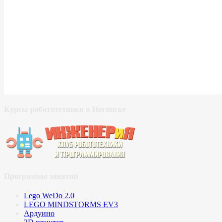
Курсы робототехники в Ногинске
Программы занятий
Lego WeDo 2.0
LEGO MINDSTORMS EV3
Ардуино