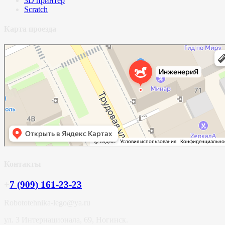
3D принтер
Scratch
Карта проезда
Контакты
+
7 (909) 161-23-23
Robototehnika-lego@ya.ru
ул. 3 Интернационала, 69, Ногинск.